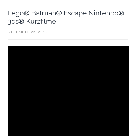
Lego® Batman® Escape Nintendo®
3ds® Kurzfilme
DEZEMBER 25, 2016