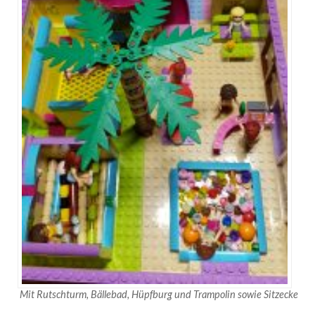
Mit Rutschturm, Bällebad, Hüpfburg und Trampolin sowie Sitzecke